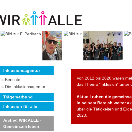
Inklusionsagentur
Von 2012 bis 2020 waren meh
» Berichte
das Thema "Inklusion" unter
» Die Inklusionsagentur
Aktuell ruhen die gemeinsam
Trägerverbund
in seinem Bereich weiter akt
Inklusion für alle
über die Tätigkeiten und Erg
2020.
Archiv: WIR ALLE -
Gemeinsam leben