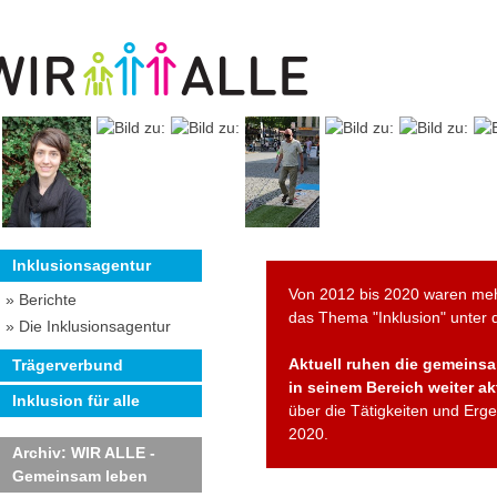
Inklusionsagentur
Von 2012 bis 2020 waren meh
» Berichte
das Thema "Inklusion" unter
» Die Inklusionsagentur
Aktuell ruhen die gemeinsam
Trägerverbund
in seinem Bereich weiter akt
Inklusion für alle
über die Tätigkeiten und Erg
2020.
Archiv: WIR ALLE -
Gemeinsam leben